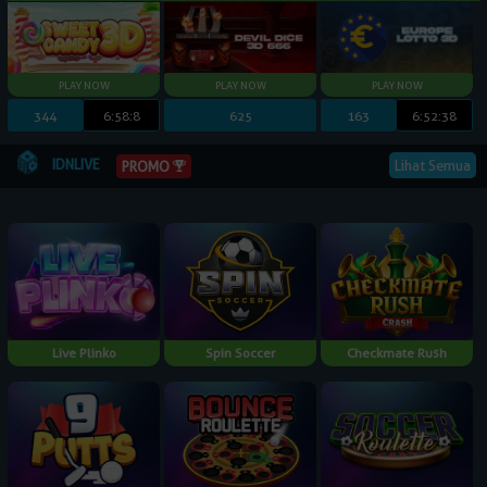
344
6:58:7
625
163
6:52:37
IDNLIVE
Lihat Semua
PROMO
Live Plinko
Spin Soccer
Checkmate Rush