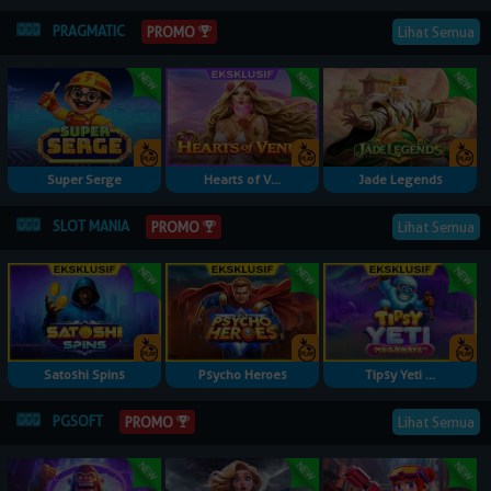
PRAGMATIC
Lihat Semua
PROMO
Super Serge
Hearts of V...
Jade Legends
SLOT MANIA
Lihat Semua
PROMO
Satoshi Spins
Psycho Heroes
Tipsy Yeti ...
PGSOFT
Lihat Semua
PROMO