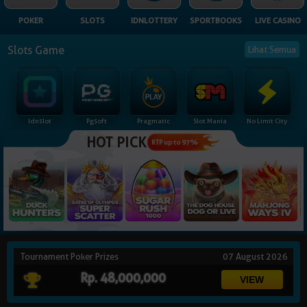
NEW
POKER
SLOTS
IDNLOTTERY
SPORTBOOKS
LIVE CASINO
TANGKAS
RTP
Slots Game
Lihat Semua
DEPOSIT
WITHDRAW
Idnslot
Pgsoft
Pragmatic
Slot Mania
No Limit City
PROMOSI
HOT PICK
RTP up to 97%
DOWNLOAD
REFERRAL
JACKPOT
Tournament Poker Prizes
07 August 2026
VIP MEMBER
Rp. 48,000,000
HUBUNGI KAMI