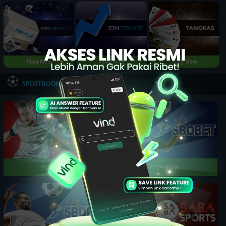
Play Now
Play Now
Play Now
NEW
SPORTBOOK