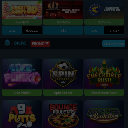
134
6:44:20
363
539
7:7:26
IDNLIVE
Lihat Semua
PROMO
Live Plinko
Spin Soccer
Checkmate Rush