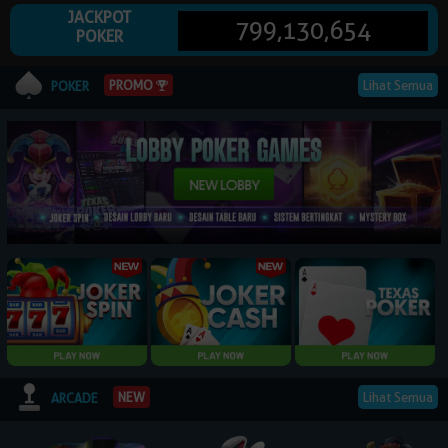
JACKPOT
799,130,654
POKER
© 2026 NagaPoker. All Rights Reserved | 18+
Lihat Semua
PROMO
POKER
Lihat Semua
NEW
ARCADE