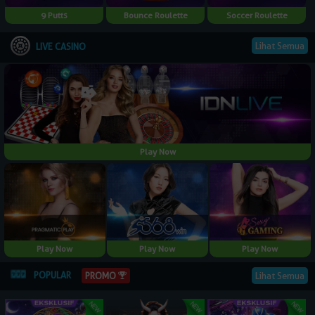
9 Putts
Bounce Roulette
Soccer Roulette
Lihat Semua
LIVE CASINO
Play Now
Play Now
Play Now
Play Now
POPULAR
Lihat Semua
PROMO