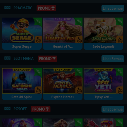
PRAGMATIC
Lihat Semua
PROMO
Super Serge
Hearts of V...
Jade Legends
SLOT MANIA
Lihat Semua
PROMO
Satoshi Spins
Psycho Heroes
Tipsy Yeti ...
PGSOFT
Lihat Semua
PROMO