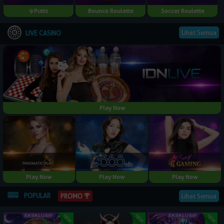
9 Putts
Bounce Roulette
Soccer Roulette
Lihat Semua
LIVE CASINO
Play Now
Play Now
Play Now
Play Now
POPULAR
Lihat Semua
PROMO