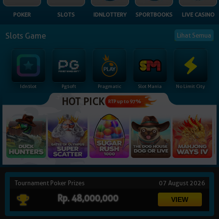
NEW
POKER
SLOTS
IDNLOTTERY
SPORTBOOKS
LIVE CASINO
TANGKAS
RTP
Slots Game
Lihat Semua
DEPOSIT
WITHDRAW
Idnslot
Pgsoft
Pragmatic
Slot Mania
No Limit City
PROMOSI
HOT PICK
RTP up to 97%
DOWNLOAD
REFERRAL
JACKPOT
Tournament Poker Prizes
07 August 2026
VIP MEMBER
Rp. 48,000,000
HUBUNGI KAMI