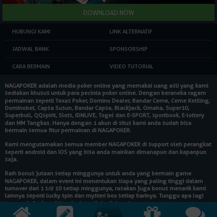
HUBUNGI KAMI
LINK ALTERNATIF
JADWAL BANK
SPONSORSHIP
CARA BERMAIN
VIDEO TUTORIAL
NAGAPOKER
adalah media poker online yang memakai uang asli yang kami
sediakan khusus untuk para pecinta poker online. Dengan beraneka ragam
permainan seperti Texas Poker, Domino Dealer, Bandar Ceme, Ceme Keliling,
Dominobet, Capsa Susun, Bandar Capsa, Blackjack, Omaha, Super10,
Superbull, QQspirit, Slots, IDNLIVE, Togel dan E-SPORT, sportbook, E-lottery
dan MM Tangkas. Hanya dengan 1 akun di situs kami anda sudah bisa
bermain semua fitur permainan di
NAGAPOKER
.
Kami mengutamakan semua member
NAGAPOKER
di support oleh perangkat
seperti android dan IOS yang bisa anda mainkan dimanapun dan kapanpun
saja.
Raih bonus jutaan setiap minggunya untuk anda yang bermain game
NAGAPOKER
, dalam event ini menentukan siapa yang paling tinggi dalam
turnover dari 1 s/d 10 setiap minggunya, rasakan juga bonus menarik kami
lainnya seperti lucky spin dan mysteri box setiap harinya. Tunggu apa lagi
segera daftarkan diri anda dan raih hadiahnya!