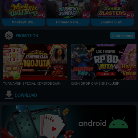
Monkeys Wil...
Tornado Ram...
Zombie Blas...
Lihat Semua
PROMOTION
TURNAMEN SPECIAL KEMERDEKAAN
CASH DROP GAME EKSKLUSIF
DOWNLOAD