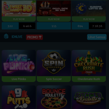
322
6:46:5
115
894
7:18:37
IDNLIVE
Lihat Semua
PROMO
Live Plinko
Spin Soccer
Checkmate Rush