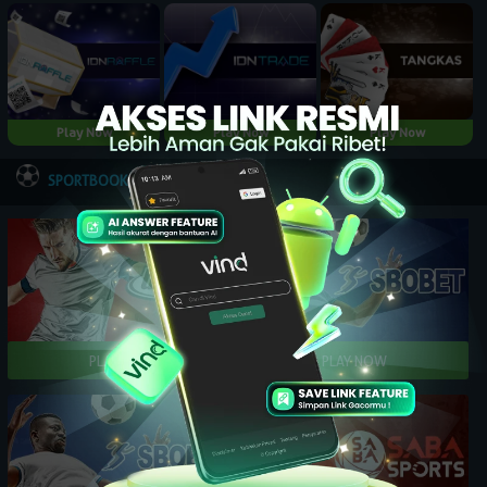
Play Now
Play Now
Play Now
NEW
SPORTBOOK