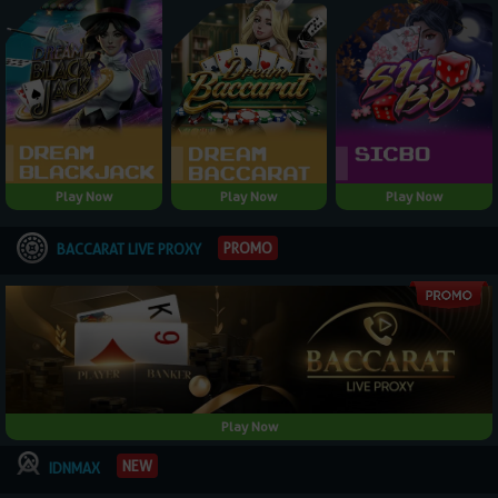
Play Now
Play Now
Play Now
PROMO
BACCARAT LIVE PROXY
Play Now
NEW
IDNMAX