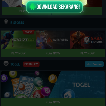
E-SPORTS
Lihat Semua
PROMO
TOGEL