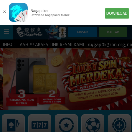
×
Nagapoker
DOWNLOAD
Download Nagapoker Mobile
KERCASH !!! AKSES LINK RESMI KAMI : n4gap0k3ron.org, na
INFO :
HOME
POKER
SLOT GAME
IDN E-LOTTERY
NEW
NEW
SPORTBOOK
LIVE CASINO
IDNLIVE
NEW
TOGEL
ESPORTS
ARCADE
NEW
NEW
NEW
IDNTRADE
TEMBAK IKAN
IDNRAFFLE