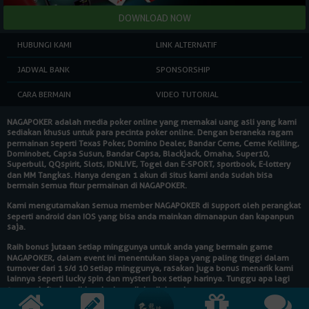
HUBUNGI KAMI
LINK ALTERNATIF
JADWAL BANK
SPONSORSHIP
CARA BERMAIN
VIDEO TUTORIAL
NAGAPOKER
adalah media poker online yang memakai uang asli yang kami
sediakan khusus untuk para pecinta poker online. Dengan beraneka ragam
permainan seperti Texas Poker, Domino Dealer, Bandar Ceme, Ceme Keliling,
Dominobet, Capsa Susun, Bandar Capsa, Blackjack, Omaha, Super10,
Superbull, QQspirit, Slots, IDNLIVE, Togel dan E-SPORT, sportbook, E-lottery
dan MM Tangkas. Hanya dengan 1 akun di situs kami anda sudah bisa
bermain semua fitur permainan di
NAGAPOKER
.
Kami mengutamakan semua member
NAGAPOKER
di support oleh perangkat
seperti android dan IOS yang bisa anda mainkan dimanapun dan kapanpun
saja.
Raih bonus jutaan setiap minggunya untuk anda yang bermain game
NAGAPOKER
, dalam event ini menentukan siapa yang paling tinggi dalam
turnover dari 1 s/d 10 setiap minggunya, rasakan juga bonus menarik kami
lainnya seperti lucky spin dan mysteri box setiap harinya. Tunggu apa lagi
segera daftarkan diri anda dan raih hadiahnya!