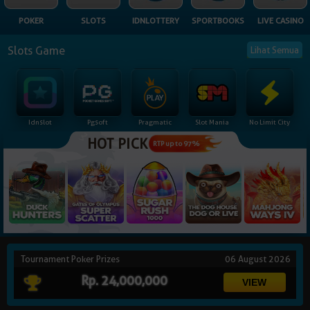
NEW
POKER
SLOTS
IDNLOTTERY
SPORTBOOKS
LIVE CASINO
TANGKAS
RTP
Slots Game
Lihat Semua
DEPOSIT
WITHDRAW
Idnslot
Pgsoft
Pragmatic
Slot Mania
No Limit City
PROMOSI
HOT PICK
RTP up to 97%
DOWNLOAD
REFERRAL
JACKPOT
Tournament Poker Prizes
06 August 2026
VIP MEMBER
Rp. 24,000,000
HUBUNGI KAMI