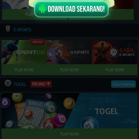
E-SPORTS
Lihat Semua
PROMO
TOGEL