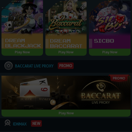
Play Now
Play Now
Play Now
PROMO
BACCARAT LIVE PROXY
Play Now
NEW
IDNMAX