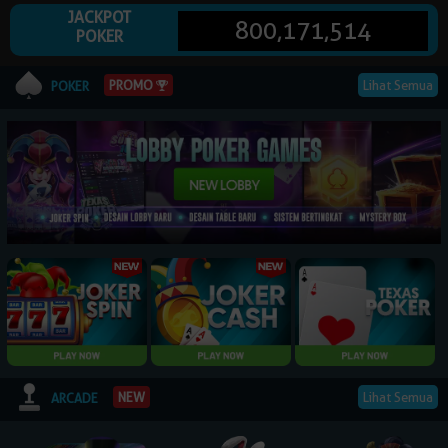
JACKPOT
800,171,514
POKER
© 2026 NagaPoker. All Rights Reserved | 18+
PROMO
Lihat Semua
POKER
Lihat Semua
NEW
ARCADE